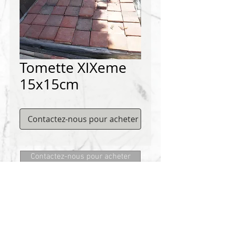
Tomette XIXeme
15x15cm
Contactez-nous pour acheter
Contactez-nous pour acheter
Matériaux DEMICHELIS
322, route de Cannes, 06130 GRASSE
Tel:
+334 93 75 73 73
@:
MRD.DEMICHELIS@GMAIL.COM
A PROPOS
CONTACT