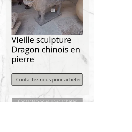
Vieille sculpture
Dragon chinois en
pierre
Contactez-nous pour acheter
Contactez-nous pour acheter
Matériaux DEMICHELIS
322, route de Cannes, 06130 GRASSE
Tel:
+334 93 75 73 73
@:
MRD.DEMICHELIS@GMAIL.COM