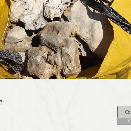
e
Co
C