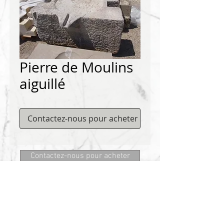
Pierre de Moulins
aiguillé
Contactez-nous pour acheter
Contactez-nous pour acheter
Matériaux DEMICHELIS
322, route de Cannes, 06130 GRASSE
Tel:
+334 93 75 73 73
@:
MRD.DEMICHELIS@GMAIL.COM
A PROPOS
CONTACT